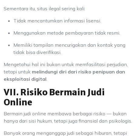
Sementara itu, situs ilegal sering kali:
Tidak mencantumkan informasi lisensi.
Menggunakan metode pembayaran tidak resmi.
Memiliki tampilan mencurigakan dan kontak yang
tidak bisa diverifikasi.
Mengetahui hal ini bukan untuk memfasilitasi perjudian,
tetapi untuk
melindungi diri dari risiko penipuan dan
eksploitasi digital
.
VII. Risiko Bermain Judi
Online
Bermain judi online membawa berbagai risiko — bukan
hanya dari sisi hukum, tetapi juga finansial dan psikologis.
Banyak orang menganggap judi sebagai hiburan, tetapi