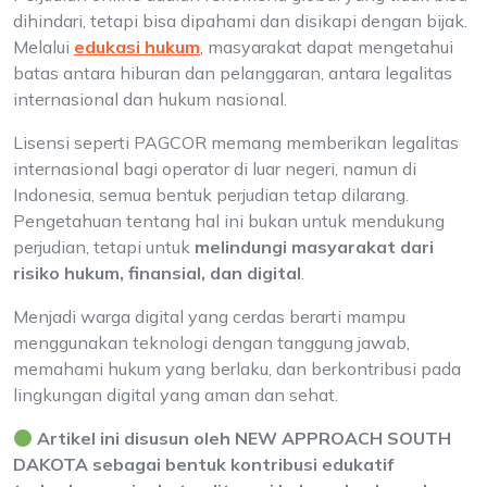
dihindari, tetapi bisa dipahami dan disikapi dengan bijak.
Melalui
edukasi hukum
, masyarakat dapat mengetahui
batas antara hiburan dan pelanggaran, antara legalitas
internasional dan hukum nasional.
Lisensi seperti PAGCOR memang memberikan legalitas
internasional bagi operator di luar negeri, namun di
Indonesia, semua bentuk perjudian tetap dilarang.
Pengetahuan tentang hal ini bukan untuk mendukung
perjudian, tetapi untuk
melindungi masyarakat dari
risiko hukum, finansial, dan digital
.
Menjadi warga digital yang cerdas berarti mampu
menggunakan teknologi dengan tanggung jawab,
memahami hukum yang berlaku, dan berkontribusi pada
lingkungan digital yang aman dan sehat.
Artikel ini disusun oleh NEW APPROACH SOUTH
DAKOTA sebagai bentuk kontribusi edukatif