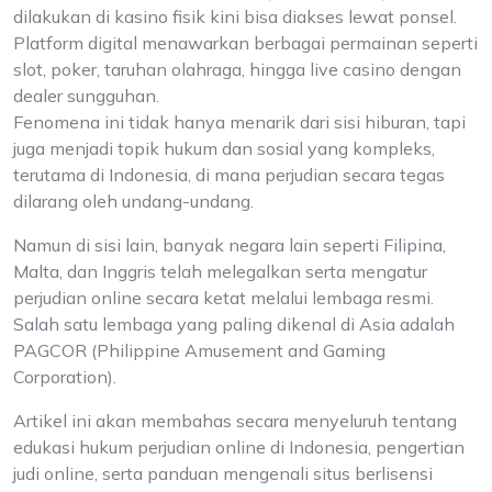
dilakukan di kasino fisik kini bisa diakses lewat ponsel.
Platform digital menawarkan berbagai permainan seperti
slot, poker, taruhan olahraga, hingga live casino dengan
dealer sungguhan.
Fenomena ini tidak hanya menarik dari sisi hiburan, tapi
juga menjadi topik hukum dan sosial yang kompleks,
terutama di Indonesia, di mana perjudian secara tegas
dilarang oleh undang-undang.
Namun di sisi lain, banyak negara lain seperti Filipina,
Malta, dan Inggris telah melegalkan serta mengatur
perjudian online secara ketat melalui lembaga resmi.
Salah satu lembaga yang paling dikenal di Asia adalah
PAGCOR (Philippine Amusement and Gaming
Corporation).
Artikel ini akan membahas secara menyeluruh tentang
edukasi hukum perjudian online di Indonesia, pengertian
judi online, serta panduan mengenali situs berlisensi