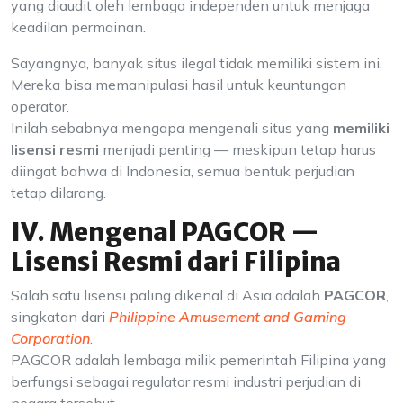
yang diaudit oleh lembaga independen untuk menjaga
keadilan permainan.
Sayangnya, banyak situs ilegal tidak memiliki sistem ini.
Mereka bisa memanipulasi hasil untuk keuntungan
operator.
Inilah sebabnya mengapa mengenali situs yang
memiliki
lisensi resmi
menjadi penting — meskipun tetap harus
diingat bahwa di Indonesia, semua bentuk perjudian
tetap dilarang.
IV. Mengenal PAGCOR —
Lisensi Resmi dari Filipina
Salah satu lisensi paling dikenal di Asia adalah
PAGCOR
,
singkatan dari
Philippine Amusement and Gaming
Corporation
.
PAGCOR adalah lembaga milik pemerintah Filipina yang
berfungsi sebagai regulator resmi industri perjudian di