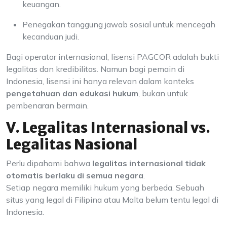
keuangan.
Penegakan tanggung jawab sosial untuk mencegah
kecanduan judi.
Bagi operator internasional, lisensi PAGCOR adalah bukti
legalitas dan kredibilitas. Namun bagi pemain di
Indonesia, lisensi ini hanya relevan dalam konteks
pengetahuan dan edukasi hukum
, bukan untuk
pembenaran bermain.
V. Legalitas Internasional vs.
Legalitas Nasional
Perlu dipahami bahwa
legalitas internasional tidak
otomatis berlaku di semua negara
.
Setiap negara memiliki hukum yang berbeda. Sebuah
situs yang legal di Filipina atau Malta belum tentu legal di
Indonesia.