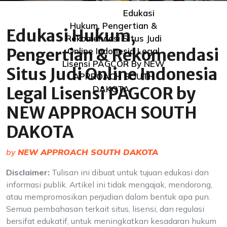
Home
Edukasi
→
Hukum, Pengertian &
Edukasi Hukum,
Rekomendasi Situs Judi
Pengertian & Rekomendasi
Online Indonesia Legal
Lisensi PAGCOR By NEW
Situs Judi Online Indonesia
APPROACH SOUTH
DAKOTA
Legal Lisensi PAGCOR by
NEW APPROACH SOUTH
DAKOTA
by
NEW APPROACH SOUTH DAKOTA
Disclaimer:
Tulisan ini dibuat untuk tujuan edukasi dan
informasi publik. Artikel ini tidak mengajak, mendorong,
atau mempromosikan perjudian dalam bentuk apa pun.
Semua pembahasan terkait situs, lisensi, dan regulasi
bersifat edukatif, untuk meningkatkan kesadaran hukum